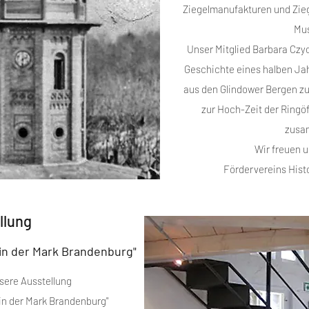
Ziegelmanufakturen und Ziegl
Mu
Unser Mitglied Barbara Czyc
Geschichte eines halben Ja
aus den Glindower Bergen zu 
zur Hoch-Zeit der Ring
zusa
Wir freuen u
Fördervereins Histo
llung
 in der Mark Brandenburg"
nsere Ausstellung
 in der Mark Brandenburg"