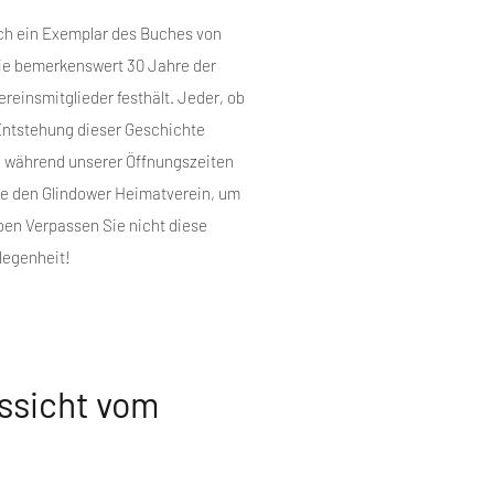
ch ein Exemplar des Buches von
die bemerkenswert 30 Jahre der
reinsmitglieder festhält. Jeder, ob
r Entstehung dieser Geschichte
 während unserer Öffnungszeiten
ie den Glindower Heimatverein, um
ben Verpassen Sie nicht diese
legenheit!
ssicht vom