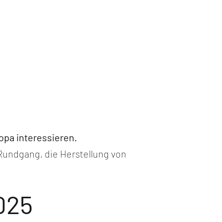
nsere
son 2026
eröffnet!
ropa interessieren.
undgang, die Herstellung von
025