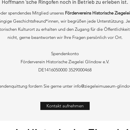
Hoffmann 'sche Ringofen noch in Betrieb zu erleben ist.
 oder spendendes Mitglied unseres
Fördervereins Historische Ziegele
ige Geschichtsfreund*innen, wir begrüßen jede Unterstützung. Jede
torischen Kulturort zu erhalten und den Zugang für die Öffentlichkei
nicht, gerne beantworten wir Ihre Fragen persönlich vor Ort.
Spendenkonto
Förderverein Historische Ziegelei Glindow e.V.
DE1416050000 3529000468
endenquittung fordern Sie gerne unter
info@ziegeleimuseum-glindo
Kontakt aufnehmen