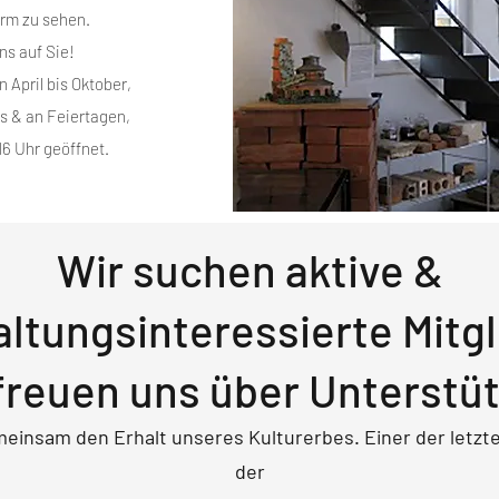
rm zu sehen.
ns auf Sie!
n April bis Oktober,
s & an Feiertagen,
 16 Uhr geöffnet.
Wir suchen aktive &
altungsinteressierte Mitgl
freuen uns über Unterstü
gemeinsam den
Erhalt unseres Kulturerbes. Einer der letzt
der