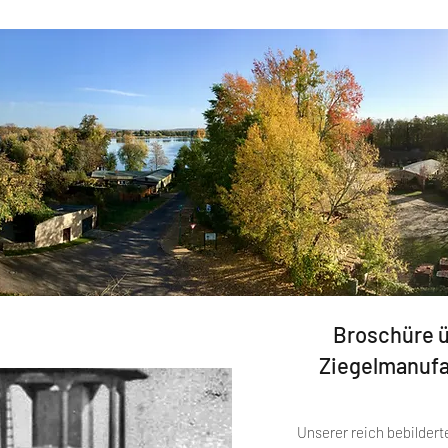
Broschüre ü
Ziegelmanufa
Unserer reich bebildert